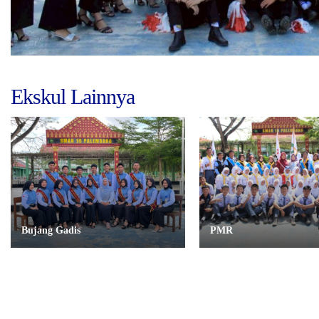
Ekskul Lainnya
Bujang Gadis
PMR