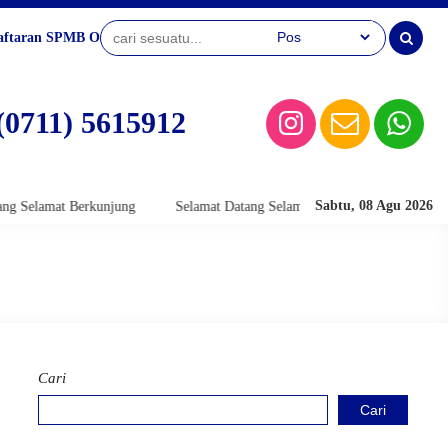
aftaran SPMB Online
(0711) 5615912
Sabtu, 08 Agu 2026
lamat Berkunjung
Selamat Datang Selamat Berkunjung
Selamat D
Cari
Cari