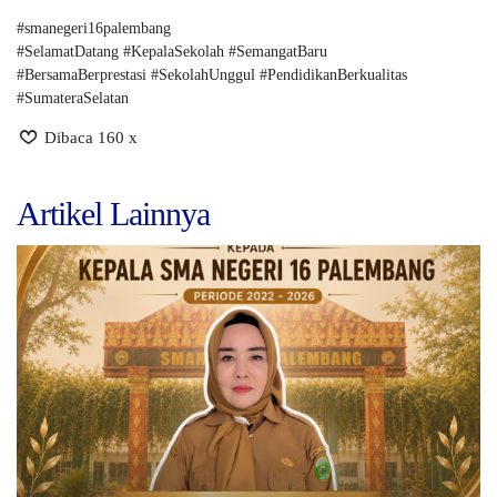
#smanegeri16palembang
#SelamatDatang #KepalaSekolah #SemangatBaru
#BersamaBerprestasi #SekolahUnggul #PendidikanBerkualitas
#SumateraSelatan
Dibaca 160 x
Artikel Lainnya