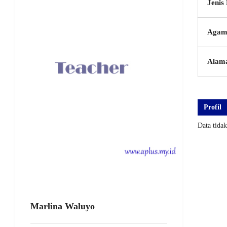
Jenis
Agam
Alam
Profil
Data tida
Marlina Waluyo