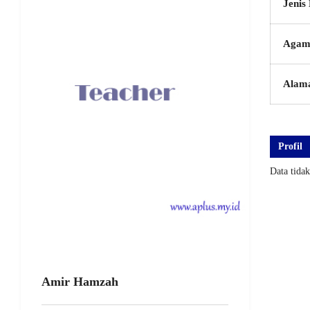
Jenis
Agam
Alam
Profil
Data tida
Amir Hamzah