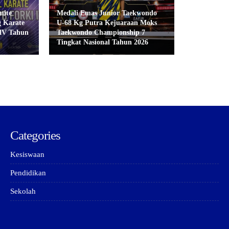
mite
Medali Emas Junior Taekwondo
g Karate
U-68 Kg Putra Kejuaraan Moks
V Tahun
Taekwondo Championship 7
Tingkat Nasional Tahun 2026
Categories
Kesiswaan
Pendidikan
Sekolah