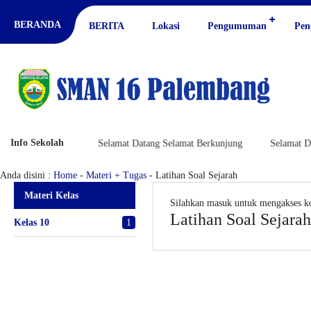
BERANDA
BERITA
Lokasi
Pengumuman
Pen
Info Sekolah
mat Berkunjung
Selamat Datang Selamat Berkunjung
Selamat Data
Materi + Tugas
Anda disini :
Home
-
Materi + Tugas
- Latihan Soal Sejarah
Materi Kelas
Silahkan masuk untuk mengakses k
Latihan Soal Sejarah
Kelas 10
1