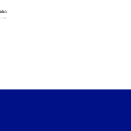
alah
tera