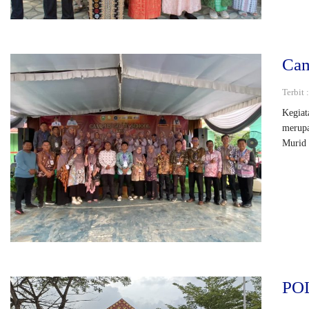
Cam
Terbit
Kegiat
merupa
Murid 
POL