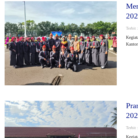
Mem
20
Terbit 
Kegiat
Kantor
Pra
20
Terbit 
Kegiat