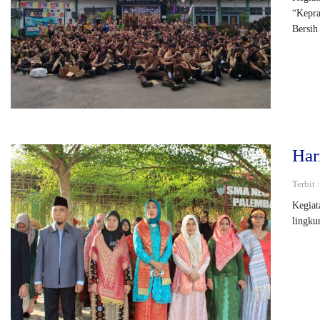
“Kepra
Bersih
Har
Terbit 
Kegiat
lingk